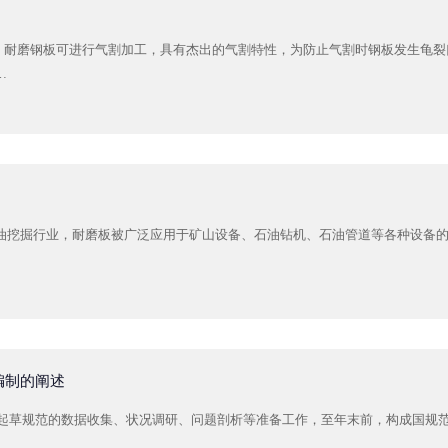
样，耐磨钢板可进行气割加工，具有杰出的气割特性，为防止气割时钢板发生龟
…
和石油挖掘行业，耐磨板被广泛应用于矿山设备、石油钻机、石油管道等各种设备
编制的阐述
了起草规范的数据收集、状况调研、问题剖析等准备工作，至年末前，构成国规范(草