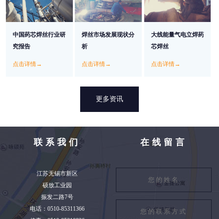
中国药芯焊丝行业研
焊丝市场发展现状分
大线能量气电立焊药
究报告
析
芯焊丝
点击详情→
点击详情→
点击详情→
更多资讯
联系我们
在线留言
江苏无锡市新区
硕放工业园
振发二路7号
电话：0510-85311366